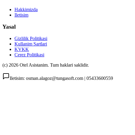
Hakkimizda
Iletisim
Yasal
Gizlilik Politikasi
Kullanim Sartlari
KVKK
Cerez Politikasi
(c) 2026 Otel Asistanim. Tum haklari saklidir.
Iletisim: osman.alagoz@tungasoft.com | 05433600559