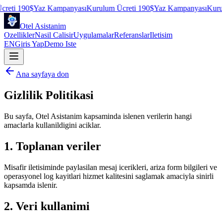
ti 190$
Yaz Kampanyası
Kurulum Ücreti 190$
Yaz Kampanyası
Kurulum
Otel Asistanim
Ozellikler
Nasil Calisir
Uygulamalar
Referanslar
Iletisim
EN
Giris Yap
Demo Iste
Ana sayfaya don
Gizlilik Politikasi
Bu sayfa, Otel Asistanim kapsaminda islenen verilerin hangi
amaclarla kullanildigini aciklar.
1. Toplanan veriler
Misafir iletisiminde paylasilan mesaj icerikleri, ariza form bilgileri ve
operasyonel log kayitlari hizmet kalitesini saglamak amaciyla sinirli
kapsamda islenir.
2. Veri kullanimi